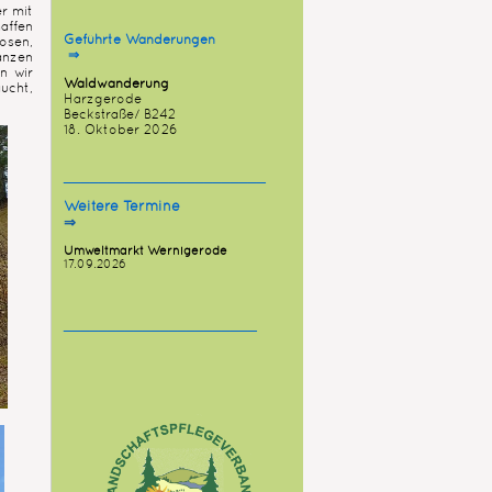
r mit
affen
Geführte
Wanderungen
osen,
⇒
anzen
n wir
Waldwanderung
ucht,
Harzgerode
Beckstraße/ B242
18. Oktober 2026
_______________________
Weitere Termine
⇒
Umweltmarkt Wernigerode
17.09.2026
______________________