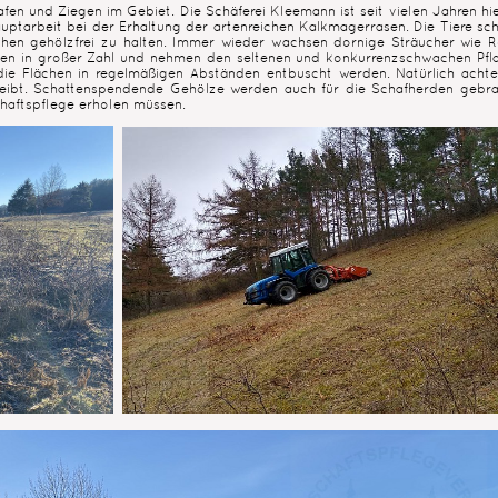
fen und Ziegen im Gebiet. Die Schäferei Kleemann ist seit vielen Jahren hie
auptarbeit bei der Erhaltung der artenreichen Kalkmagerrasen. Die Tiere sch
ächen gehölzfrei zu halten. Immer wieder wachsen dornige Sträucher wie R
en in großer Zahl und nehmen den seltenen und konkurrenzschwachen Pfl
ie Flächen in regelmäßigen Abständen entbuscht werden. Natürlich achte
 bleibt. Schattenspendende Gehölze werden auch für die Schafherden gebra
haftspflege erholen müssen.