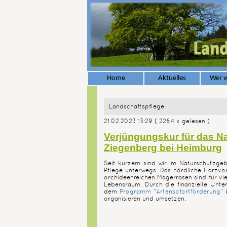
Home
Aktuelles
Wer w
Landschaftspflege
21.02.2023 13:29
( 2264 x gelesen )
Verjüngungskur für das N
Ziegenberg bei Heimburg
Seit kurzem sind wir im Naturschutzge
Pflege unterwegs. Das nördliche Harzvorl
orchideenreichen Magerrasen sind für vie
Lebensraum. Durch die finanzielle Unt
dem
Programm "Artensofortförderung"
organisieren und umsetzen.