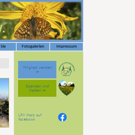
 Sie
Fotogalerien
Impressum
Mitglied werden!
⇒
Spenden und
Helfen! ⇒
LPV Harz auf
facebook