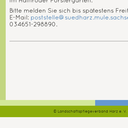
im Hainröder Förstergarten.
Bitte melden Sie sich bis spätestens Frei
E-Mail:
poststelle@suedharz.mule.sachs
034651-298890.
© Landschaftspflegeverband Harz e. V.