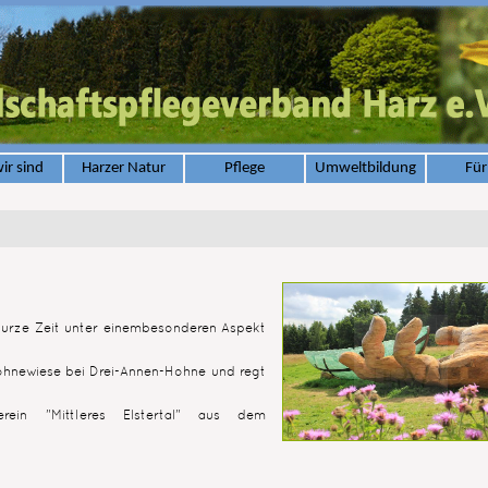
ir sind
Harzer Natur
Pflege
Umweltbildung
Für
 kurze Zeit unter einembesonderen Aspekt
Hohnewiese bei Drei-Annen-Hohne und regt
rein "Mittleres Elstertal" aus dem