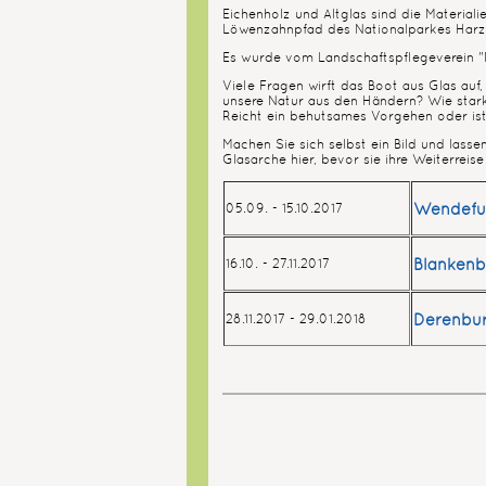
Eichenholz und Altglas sind die Materia
Löwenzahnpfad des Nationalparkes Harz 
Es wurde vom Landschaftspflegeverein "Mit
Viele Fragen wirft das Boot aus Glas auf
unsere Natur aus den Händern? Wie stark
Reicht ein behutsames Vorgehen oder ist
Machen Sie sich selbst ein Bild und las
Glasarche hier, bevor sie ihre Weiterreise
Wendefur
05.09. - 15.10.2017
Blankenb
16.10. - 27.11.2017
Derenbur
28.11.2017 - 29.01.2018