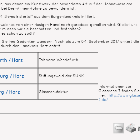
lien, aus denen ein Kunstwerk der besonderen Art auf der Hohnewiese am
bei Drei-Annen-Hohne zu bewundern ist.
tleres Elstertal" aus dem Burgenlandkreis initiiert.
, welches von einer riesigen Hand noch geradeso gehalten wird. Gleitet uns
 müssen wir sie beschützen und festhalten?
 es schon zu spät?
sen Sie ihre Gedanken wandern. Noch bis zum 04. September 2017 ankert die
 durch den Landkreis Harz antritt.
th / Harz
Talsperre Wendefurth
urg / Harz
Stiftungswald der SUNK
Informationen zur
Glasarche 3 finden Sie
g / Harz
Glasmanufaktur
hier:
http://www.glasa
3.de/