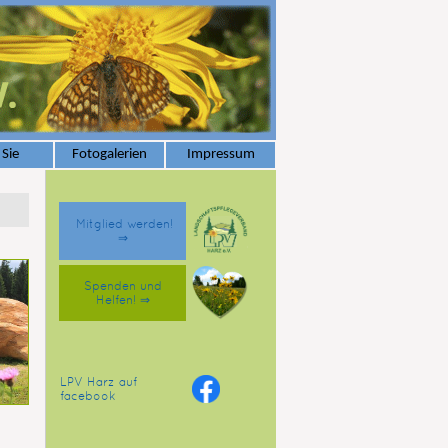
 Sie
Fotogalerien
Impressum
Mitglied werden!
⇒
Spenden und
Helfen! ⇒
LPV Harz auf
facebook