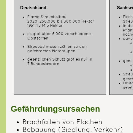
Deutschland
Sachsen
Fläche Streuobstbau
Fläch
2020: 250.000 bis 300.000 Hektar
Stre
1951: 1,5 Mio Hektar
in d
Pflan
es gibt über 6.000 verschiedene
nach
Obstsorten
davo
Streuobstwiesen zählen zu den
gefährdeten Biotoptypen
gesetzlichen Schutz gibt es nur in
gene
7 Bundesländern
Streu
gesc
Obsta
geset
Gefährdungsursachen
Brachfallen von Flächen
Bebauung (Siedlung, Verkehr)