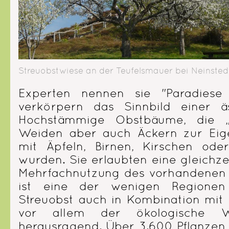
Streuobstwiese an der Teufelsmauer bei Neinsted
Experten nennen sie "Paradiese d
verkörpern das Sinnbild einer äs
Hochstämmige Obstbäume, die „v
Weiden aber auch Äckern zur Eig
mit Äpfeln, Birnen, Kirschen ode
wurden. Sie erlaubten eine gleichze
Mehrfachnutzung des vorhandenen 
ist eine der wenigen Regionen
Streuobst auch in Kombination mit 
vor allem der ökologische W
herausragend. Über 3.600 Pflanzen, 