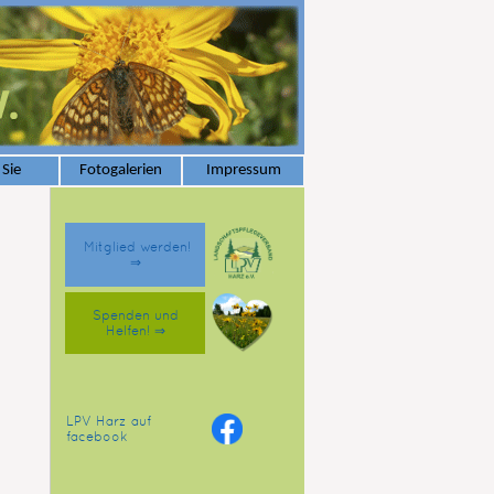
 Sie
Fotogalerien
Impressum
Mitglied werden!
⇒
Spenden und
Helfen! ⇒
LPV Harz auf
facebook