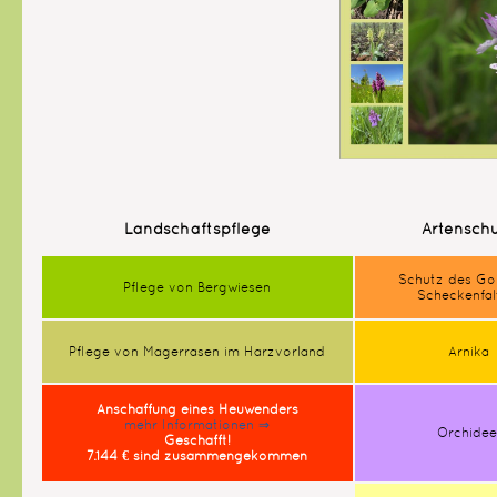
Landschaftspflege
Artensch
Schutz des Go
Pflege von Bergwiesen
Scheckenfal
Pflege von Magerrasen im Harzvorland
Arnika
Anschaffung eines Heuwenders
mehr Informationen ⇒
Orchide
Geschafft!
7.144 € sind zusammengekommen